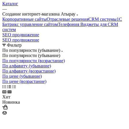
Каталог
—
Создание интернет-магазина Атырау
Корпоративные сайты
Отраслевые решения
CRM системы
1С
Битрикс управление сайтом
Телефония
Виджеты для CRM
cистем
SEO продвижение
SEO продвижение
Фильтр
По популярности (убывание)
По популярности (убывание)
По популярности (возрастание)
По алфавиту (убывание)
По алфавиту (возрастание)
По цене (убывание)
По цене (возрастание)
Хит
Новинка