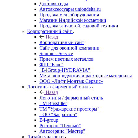
Доставка еды
Автоаксессуары uniondelta.ru
Продажа мед. оборудования
Магазин Индийской косметики
Продажа запчастей, садовой техники
Корпоративный сайт
Назад
Корпоративный сайт
Сайт для оконной компании
Silumin - Service
Прием цветных металлов
ФШ "Барс"
"B4Group-HYDRAVIA"
Металлопродукция и расходные материалы
OOO «Лифт Монтаж Сервис»
Логотипы / фирменный стиль
Назад
Логотипы / фирменный стиль
TM Brissfilter
ТМ "Урджарские просторы"
ТОО "Багратион"
B4-group
Ресторан "Первый"
Автосервис "Мастер"
Дизайн упаковки