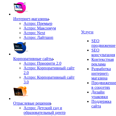
Интернет-магазины
Аспро: Премьер
Аспро: Максимум
Услуги
Аспро: Next
Аспро: Лайтшоп
SEO
продвижение
SEO
консультация
Корпоративные сайты
Контекстная
Аспро: Приорити 2.0
реклама
Аспро: Корпоративный сайт
Разработка
2.0
интернет-
Аспро: Корпоративный сайт
магазина
3.0
Продвижени
в соцсетях
Дизайн
упаковки
Поддержка
Отраслевые решения
сайта
Аспро: Детский сад и
образовательный центр