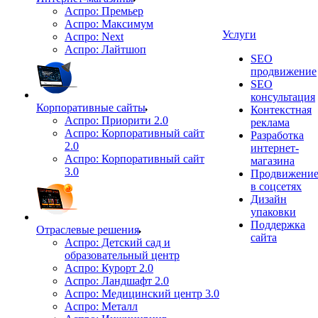
Аспро: Премьер
Аспро: Максимум
Услуги
Аспро: Next
Аспро: Лайтшоп
SEO
продвижение
SEO
консультация
Корпоративные сайты
Контекстная
Аспро: Приорити 2.0
реклама
Аспро: Корпоративный сайт
Разработка
2.0
интернет-
Аспро: Корпоративный сайт
магазина
3.0
Продвижени
в соцсетях
Дизайн
упаковки
Поддержка
Отраслевые решения
сайта
Аспро: Детский сад и
образовательный центр
Аспро: Курорт 2.0
Аспро: Ландшафт 2.0
Аспро: Медицинский центр 3.0
Аспро: Металл