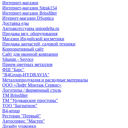
Интернет-магазин
Интернет-магазин Sitrak154
Интернет-магазин Brissfilter
Итернет-магазин DSoptica
Доставка еды
Автоаксессуары uniondelta.ru
Продажа мед. оборудования
Магазин Индийской косметики
Продажа запчастей, садовой техники
Корпоративный сайт
Сайт для оконной компании
Silumin - Service
Прием цветных металлов
ФШ "Барс"
"B4Group-HYDRAVIA"
Металлопродукция и расходные материалы
OOO «Лифт Монтаж Сервис»
Логотипы / фирменный стиль
TM Brissfilter
ТМ "Урджарские просторы"
ТОО "Багратион"
B4-group
Ресторан "Первый"
Автосервис "Мастер"
Дизайн упаковки